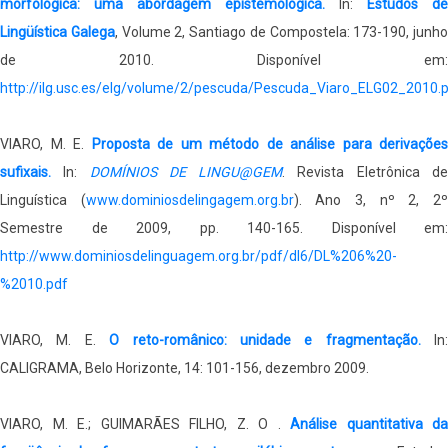
morfológica: uma abordagem epistemológica.
In:
Estudos de
Lingüística Galega
, Volume 2, Santiago de Compostela: 173-190, junho
de 2010. Disponível em:
http://ilg.usc.es/elg/volume/2/pescuda/Pescuda_Viaro_ELG02_2010.
VIARO, M. E.
Proposta de um método de análise para derivações
sufixais.
In:
DOMÍNIOS DE LINGU@GEM
. Revista Eletrônica d
Linguística (
www.dominiosdelingagem.org.br
). Ano 3, nº 2, 2
Semestre de 2009, pp. 140-165. Disponível em:
http://www.dominiosdelinguagem.org.br/pdf/dl6/DL%206%20-
%2010.pdf
VIARO, M. E.
O reto-românico: unidade e fragmentação.
In:
CALIGRAMA, Belo Horizonte, 14: 101-156, dezembro 2009.
VIARO, M. E.; GUIMARÃES FILHO, Z. O .
Análise quantitativa da