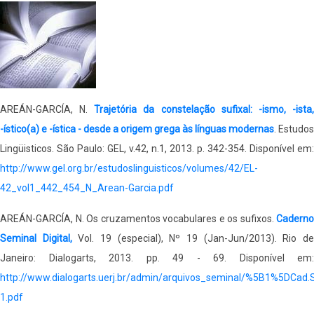
AREÁN-GARCÍA, N.
Trajetória da constelação sufixal: -ismo, -ista
-ístico(a) e -ística - desde a origem grega às línguas modernas
. Estudos
Lingüisticos. São Paulo: GEL, v.42, n.1, 2013. p. 342-354. Disponível em:
http://www.gel.org.br/estudoslinguisticos/volumes/42/EL-
42_vol1_442_454_N_Arean-Garcia.pdf
AREÁN-GARCÍA, N. Os cruzamentos vocabulares e os sufixos.
Caderno
Seminal Digital,
Vol. 19 (especial), Nº 19 (Jan-Jun/2013). Rio d
Janeiro: Dialogarts, 2013. pp. 49 - 69. Disponível em:
http://www.dialogarts.uerj.br/admin/arquivos_seminal/%5B1%5DCad
1.pdf