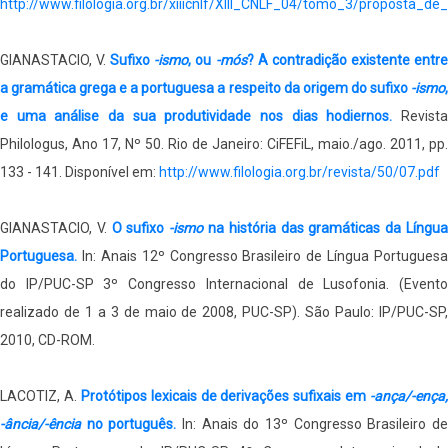
http://www.filologia.org.br/xiiicnlf/XIII_CNLF_04/tomo_3/proposta_
GIANASTACIO, V.
Sufixo
-ismo
, ou
-mós
? A contradição existente entr
a gramática grega e a portuguesa a respeito da origem do sufixo
-ismo
,
e uma análise da sua produtividade nos dias hodiernos.
Revist
Philologus, Ano 17, Nº 50. Rio de Janeiro: CiFEFiL, maio./ago. 2011, pp.
133 - 141. Disponível em:
http://www.filologia.org.br/revista/50/07.pdf
GIANASTACIO, V.
O sufixo
-ismo
na história das gramáticas da Língu
Portuguesa.
In: Anais 12º Congresso Brasileiro de Língua Portuguesa
do IP/PUC-SP 3º Congresso Internacional de Lusofonia. (Evento
realizado de 1 a 3 de maio de 2008, PUC-SP). São Paulo: IP/PUC-SP,
2010, CD-ROM.
LACOTIZ, A.
Protótipos lexicais de derivações sufixais em
-ança/-ença,
-ância/-ência
no português.
In: Anais do 13º Congresso Brasileiro d