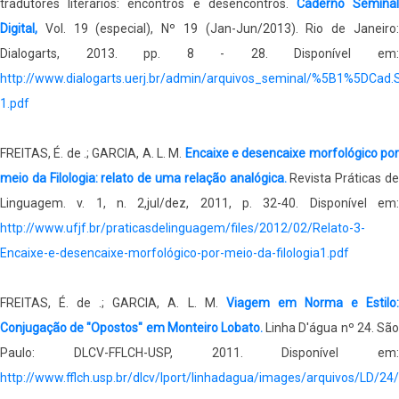
tradutores literários: encontros e desencontros.
Caderno Semina
Digital,
Vol. 19 (especial), Nº 19 (Jan-Jun/2013). Rio de Janeiro:
Dialogarts, 2013. pp. 8 - 28. Disponível em:
http://www.dialogarts.uerj.br/admin/arquivos_seminal/%5B1%5DCad
1.pdf
FREITAS, É. de .; GARCIA, A. L. M.
Encaixe e desencaixe morfológico po
meio da Filologia: relato de uma relação analógica.
Revista Práticas d
Linguagem. v. 1, n. 2,jul/dez, 2011, p. 32-40. Disponível em:
http://www.ufjf.br/praticasdelinguagem/files/2012/02/Relato-3-
Encaixe-e-desencaixe-morfológico-por-meio-da-filologia1.pdf
FREITAS, É. de .; GARCIA, A. L. M.
Viagem em Norma e Estilo
Conjugação de "Opostos" em Monteiro Lobato.
Linha D'água nº 24. São
Paulo: DLCV-FFLCH-USP, 2011. Disponível em:
http://www.fflch.usp.br/dlcv/lport/linhadagua/images/arquivos/LD/24/