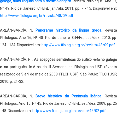
galego, duas línguas com a mesma origem.
Revista Philologus, Ano 17
Nº 49. Rio de Janeiro: CiFEFiL, jan./abr. 2011, pp. 7 - 15. Disponível em:
http://www.filologia.org.br/revista/48/09.pdf
AREÁN-GARCÍA, N.
Panorama histórico da língua grega.
Revista
Philologus, Ano 16, Nº 48. Rio de Janeiro: CiFEFiL, set./dez. 2010, pp.
124 - 134. Disponível em:
http://www.filologia.org.br/revista/48/09.pdf
AREÁN-GARCÍA, N. .
As acepções semânticas do sufixo
-ista
no galeg
e no português
. In:Atas da III Semana de Filologia na USP (Event
realizado de 5 a 9 de maio de 2008, FFLCH USP). São Paulo: FFLCH USP,
2010. p. 21-32.
AREÁN-GARCÍA, N.
Breve histórico da Península Ibérica.
Revist
Philologus, Ano 15, Nº 45. Rio de Janeiro: CiFEFiL, set./dez. 2009, pp. 25
- 48. Disponível em:
http://www.filologia.org.br/revista/45/02.pdf