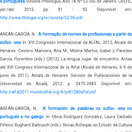
e portuguesa.
Revista Philologus, Ano 18, Nº 52. Rio de Janeiro: CiFEFiL
jan./abr. 2012, pp. 81 - 92. Disponível em:
http://www.filologia.org.br/revista/52/06.pdf
AREÁN-GARCÍA, N. .
A formação de nomes de profissionais a partir d
sufixo
-ista
. In: XVI Congresso Internacional da ALFAL, 2012, Alcalá d
Henares. Cestero Mancera, Ana M., Molina Martos, Isabel y Paredes
García, Florentino (eds.) (2012), La lengua, lugar de encuentro. Actas
del XVI Congreso Internacional de la Alfal (Alcalá de Henares, 6-9 de
junio de 2011). Alcalá de Henares: Servicio de Publicaciones de la
Universidad de Alcalá, 2012. p. 2475-2483. Disponível em:
http://alfal2011.mundoalfal.org/#/pdf/280alfal.pdf
AREÁN-GARCÍA, N. .
A formación de palabras co sufixo
-ista
n
portugués e no galego
. In: Olivia Rodríguez González, Laura Carball
Piñeiro, Bughard Baltrusch (eds.). Novas Achegas ao Estudo da Cultura