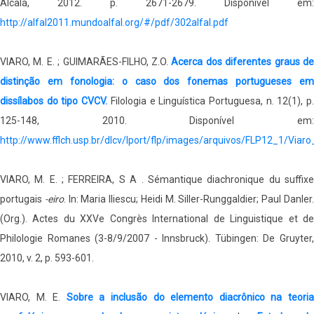
Alcalá, 2012. p. 2671-2679. Disponível em:
http://alfal2011.mundoalfal.org/#/pdf/302alfal.pdf
VIARO, M. E. ; GUIMARÃES-FILHO, Z.O.
Acerca dos diferentes graus d
distinção em fonologia: o caso dos fonemas portugueses em
dissílabos do tipo CVCV.
Filologia e Linguística Portuguesa, n. 12(1), p
125-148, 2010. Disponível em:
http://www.fflch.usp.br/dlcv/lport/flp/images/arquivos/FLP12_1/Viar
VIARO, M. E. ; FERREIRA, S A . Sémantique diachronique du suffixe
portugais
-eiro
. In: Maria Iliescu; Heidi M. Siller-Runggaldier; Paul Danler
(Org.). Actes du XXVe Congrès International de Linguistique et de
Philologie Romanes (3-8/9/2007 - Innsbruck). Tübingen: De Gruyter,
2010, v. 2, p. 593-601.
VIARO, M. E.
Sobre a inclusão do elemento diacrônico na teori