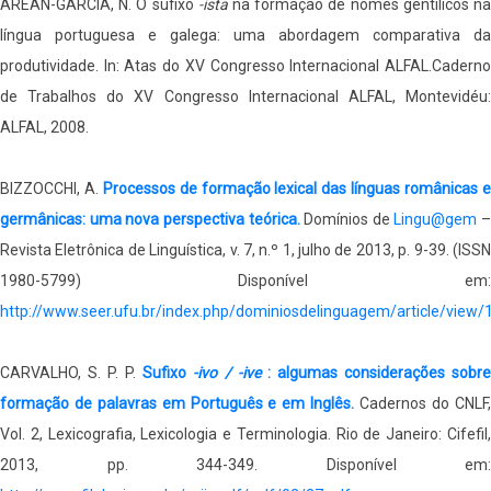
AREÁN-GARCÍA, N. O sufixo
-ista
na formação de nomes gentílicos n
língua portuguesa e galega: uma abordagem comparativa da
produtividade. In: Atas do XV Congresso Internacional ALFAL.Caderno
de Trabalhos do XV Congresso Internacional ALFAL, Montevidéu:
ALFAL, 2008.
BIZZOCCHI, A.
Processos de formação lexical das línguas românicas 
germânicas: uma nova perspectiva teórica.
Domínios de
Lingu@gem
–
Revista Eletrônica de Linguística, v. 7, n.º 1, julho de 2013, p. 9-39. (ISSN
1980-5799) Disponível em:
http://www.seer.ufu.br/index.php/dominiosdelinguagem/article/view
CARVALHO, S. P. P.
Sufixo
-ivo / -ive
: algumas considerações sobr
formação de palavras em Português e em Inglês.
Cadernos do CNLF
Vol. 2, Lexicografia, Lexicologia e Terminologia. Rio de Janeiro: Cifefil,
2013, pp. 344-349. Disponível em: