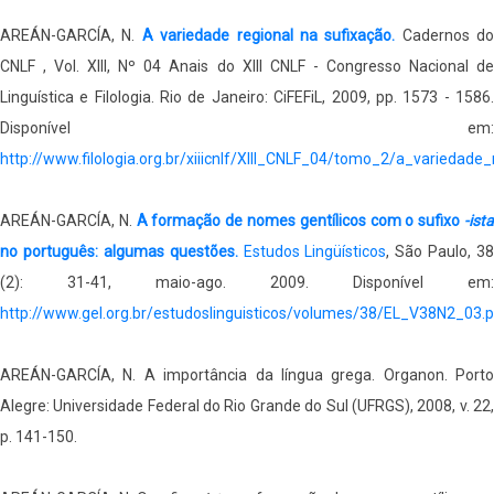
AREÁN-GARCÍA, N.
A variedade regional na sufixação.
Cadernos do
CNLF , Vol. XIII, Nº 04 Anais do XIII CNLF - Congresso Nacional de
Linguística e Filologia. Rio de Janeiro: CiFEFiL, 2009, pp. 1573 - 1586.
Disponível em:
http://www.filologia.org.br/xiiicnlf/XIII_CNLF_04/tomo_2/a_variedad
AREÁN-GARCÍA, N.
A formação de nomes gentílicos com o sufixo
-ist
no português: algumas questões.
Estudos Lingüísticos
, São Paulo, 38
(2): 31-41, maio-ago. 2009. Disponível em:
http://www.gel.org.br/estudoslinguisticos/volumes/38/EL_V38N2_03.
AREÁN-GARCÍA, N. A importância da língua grega. Organon. Porto
Alegre: Universidade Federal do Rio Grande do Sul (UFRGS), 2008, v. 22,
p. 141-150.