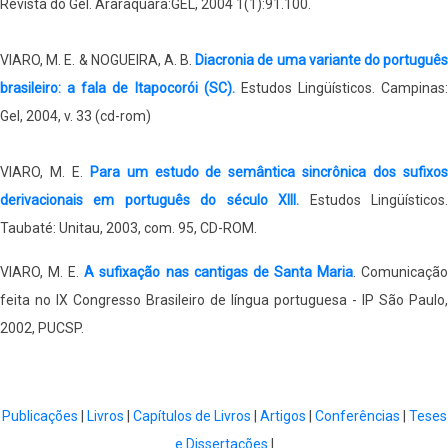
Revista do Gel. Araraquara:GEL, 2004 1(1):91.100.
VIARO, M. E. & NOGUEIRA, A. B.
Diacronia de uma variante do portuguê
brasileiro: a fala de Itapocorói (SC).
Estudos Lingüísticos. Campinas:
Gel, 2004, v. 33 (cd-rom)
VIARO, M. E.
Para um estudo de semântica sincrônica dos sufixo
derivacionais em português do século XIII.
Estudos Lingüísticos
Taubaté: Unitau, 2003, com. 95, CD-ROM.
VIARO, M. E.
A sufixação nas cantigas de Santa Maria
. Comunicaçã
feita no IX Congresso Brasileiro de língua portuguesa - IP São Paulo,
2002, PUCSP.
Publicações
|
Livros
|
Capítulos de Livros
|
Artigos
|
Conferências
|
Teses
e Dissertações
|