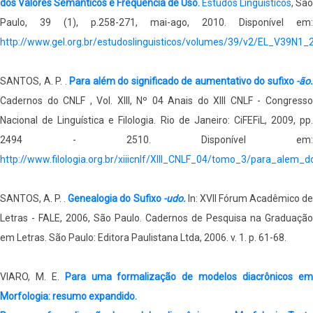
dos Valores Semânticos e Frequência de Uso.
Estudos Linguísticos
, São
Paulo, 39 (1), p.258-271, mai-ago, 2010. Disponível em:
http://www.gel.org.br/estudoslinguisticos/volumes/39/v2/EL_V39N1_
SANTOS, A. P. .
Para além do significado de aumentativo do sufixo
-ão.
Cadernos do CNLF , Vol. XIII, Nº 04 Anais do XIII CNLF - Congresso
Nacional de Linguística e Filologia. Rio de Janeiro: CiFEFiL, 2009, pp.
2494 - 2510. Disponível em:
http://www.filologia.org.br/xiiicnlf/XIII_CNLF_04/tomo_3/para_alem
SANTOS, A. P. .
Genealogia do Sufixo
-udo.
In: XVII Fórum Acadêmico d
Letras - FALE, 2006, São Paulo. Cadernos de Pesquisa na Graduação
em Letras. São Paulo: Editora Paulistana Ltda, 2006. v. 1. p. 61-68.
VIARO, M. E.
Para uma formalização de modelos diacrônicos e
Morfologia: resumo expandido.