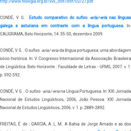
http://www.filologia.org.br/xvii_cnlf/cnlf/02/27.pdf
CONDÉ, V. G. .
Estudo comparativo do sufixo
-aría/-ería
nas língua
galega e asturiana em contraste com a língua portuguesa.
In
CALIGRAMA, Belo Horizonte, 14: 35-50, dezembro 2009.
CONDÉ, V. G. . O sufixo
-aria/-eria
da língua portuguesa: uma abordagem
sócio-histórica. In: V Congresso Internacional da Associação Brasileira
de Lingüística. Belo Horizonte : Faculdade de Letras - UFMG, 2007. v. 1.
p. 592-592.
CONDÉ, V. G. . O sufixo
-aria/-eria
na Língua Portuguesa. In: XXI Jornada
Nacional de Estudos Lingüísticos, 2006, João Pessoa. XXI Jornada
Nacional de Estudos Lingüísticos, 2006. v. 1. p. 2889-2892.
FREITAS, É. de ; GARCIA, A. L. M.. A Bahia de Jorge Amado e as dos