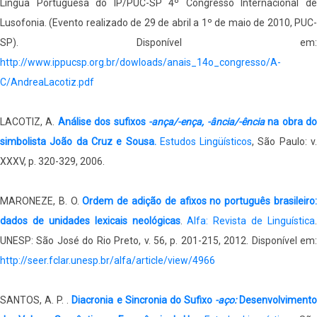
Língua Portuguesa do IP/PUC-SP 4º Congresso Internacional de
Lusofonia. (Evento realizado de 29 de abril a 1º de maio de 2010, PUC-
SP). Disponível em:
http://www.ippucsp.org.br/dowloads/anais_14o_congresso/A-
C/AndreaLacotiz.pdf
LACOTIZ, A.
Análise dos sufixos
-ança/-ença, -ância/-ência
na obra d
simbolista João da Cruz e Sousa.
Estudos Lingüísticos
, São Paulo: v
XXXV, p. 320-329, 2006.
MARONEZE, B. O.
Ordem de adição de afixos no português brasileiro
dados de unidades lexicais neológicas
.
Alfa: Revista de Linguística
.
UNESP: São José do Rio Preto, v. 56, p. 201-215, 2012. Disponível em:
http://seer.fclar.unesp.br/alfa/article/view/4966
SANTOS, A. P. .
Diacronia e Sincronia do Sufixo
-aço:
Desenvolviment