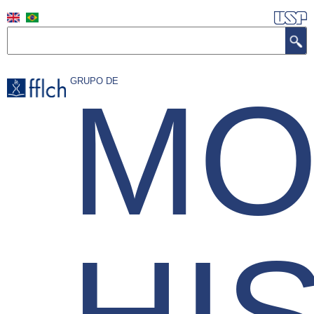
Pular
para
Buscar
o
conteúdo
MO
GRUPO DE
principal