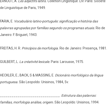
ERNOUT, A.
Les adjectifs latins.
Colletion Lingistique. LIV. Paris: Société
de Linguistique de Paris, 1949.
FARIA, E.
Vocabulário latino-português: significação e história das
palavras agrupadas por famílias segundo os programas atuais.
Rio de
Janeiro: F. Briguiet, 1943.
FREITAS, H. R.
Princípios de morfologia.
Rio de Janeiro: Presença, 1981.
GUILBERT, L.
La créativité lexicale.
Paris: Larousse, 1975.
HECKLER, E.; BACK, S & MASSING, E.
Dicionário morfológico da língua
portuguesa.
São Leopoldo: Unisinos, 1984, 5v.
_______________________________.
Estrutura das palavras:
famílias, morfologia análise, origem.
São Leopoldo: Unisinos, 1994.