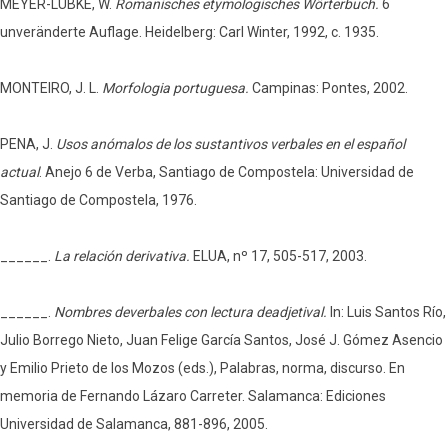
MEYER-LÜBKE, W.
Romanisches etymologisches Wörterbuch.
6
unveränderte Auflage. Heidelberg: Carl Winter, 1992, c. 1935.
MONTEIRO, J. L.
Morfologia portuguesa.
Campinas: Pontes, 2002.
PENA, J.
Usos anómalos de los sustantivos verbales en el español
actual
. Anejo 6 de Verba, Santiago de Compostela: Universidad de
Santiago de Compostela, 1976.
______.
La relación derivativa.
ELUA, nº 17, 505-517, 2003.
______.
Nombres deverbales con lectura deadjetival.
In: Luis Santos Río,
Julio Borrego Nieto, Juan Felige García Santos, José J. Gómez Asencio
y Emilio Prieto de los Mozos (eds.), Palabras, norma, discurso. En
memoria de Fernando Lázaro Carreter. Salamanca: Ediciones
Universidad de Salamanca, 881-896, 2005.