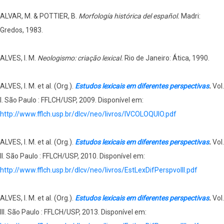
ALVAR, M. & POTTIER, B.
Morfología histórica del español.
Madri:
Gredos, 1983.
ALVES, I. M.
Neologismo: criação lexical.
Rio de Janeiro: Ática, 1990.
ALVES, I. M. et al. (Org.).
Estudos lexicais em diferentes perspectivas
.
Vol.
I. São Paulo : FFLCH/USP, 2009. Disponível em:
http://www.fflch.usp.br/dlcv/neo/livros/IVCOLOQUIO.pdf
ALVES, I. M. et al. (Org.).
Estudos lexicais em diferentes perspectivas
.
Vol.
II. São Paulo : FFLCH/USP, 2010. Disponível em:
http://www.fflch.usp.br/dlcv/neo/livros/EstLexDifPerspvolII.pdf
ALVES, I. M. et al. (Org.).
Estudos lexicais em diferentes perspectivas
.
Vol.
III. São Paulo : FFLCH/USP, 2013. Disponível em: