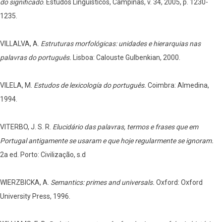
do significado
. Estudos Lingüísticos, Campinas, v. 34, 2005, p. 1230-
1235.
VILLALVA, A.
Estruturas morfológicas: unidades e hierarquias nas
palavras do português.
Lisboa: Calouste Gulbenkian, 2000.
VILELA, M.
Estudos de lexicología do português.
Coimbra: Almedina,
1994.
VITERBO, J. S. R.
Elucidário das palavras, termos e frases que em
Portugal antigamente se usaram e que hoje regularmente se ignoram.
2a ed. Porto: Civilização, s.d
WIERZBICKA, A.
Semantics: primes and universals.
Oxford: Oxford
University Press, 1996.