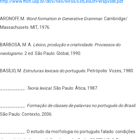
http://www.fflch.usp.br/dlcv/neo/livros/EstLexDifPerspvolIII.pdf
ARONOFF, M.
Word formation in Generative Grammar.
Cambridge/
Massachusets: MIT, 1976.
BARBOSA, M. A.
Léxico, produção e criatividade. Processos do
neologismo.
2 ed. São Paulo: Global, 1990.
BASÍLIO, M.
Estruturas lexicais do português.
Petrópolis: Vozes, 1980.
__________.
Teoria lexical.
São Paulo: Ática, 1987.
__________.
Formação de classes de palavras no português do Brasil.
São Paulo: Contexto, 2006.
__________. O estudo da morfologia no português falado: condições