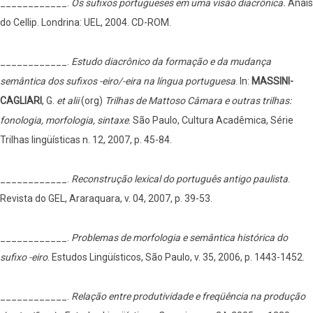
____________.
Os sufixos portugueses em uma visão diacrônica.
Anais
do Cellip. Londrina: UEL, 2004. CD-ROM.
____________.
Estudo diacrônico da formação e da mudança
semântica dos sufixos -eiro/-eira na língua portuguesa
. In:
MASSINI-
CAGLIARI
, G.
et alii
(org)
Trilhas de Mattoso Câmara e outras trilhas:
fonologia, morfologia, sintaxe
. São Paulo, Cultura Acadêmica, Série
Trilhas lingüísticas n. 12, 2007, p. 45-84.
____________.
Reconstrução lexical do português antigo paulista
.
Revista do GEL, Araraquara, v. 04, 2007, p. 39-53.
____________.
Problemas de morfologia e semântica histórica do
sufixo -eiro
. Estudos Lingüísticos, São Paulo, v. 35, 2006, p. 1443-1452.
____________.
Relação entre produtividade e freqüência na produção