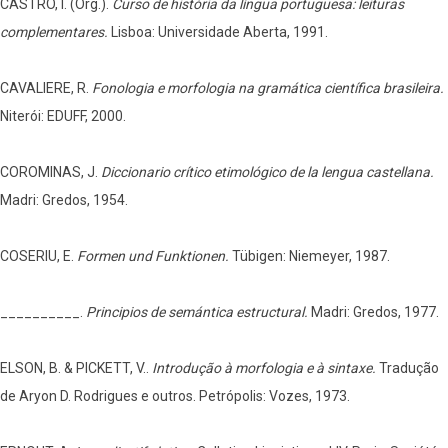
CASTRO, I. (Org.).
Curso de história da língua portuguesa: leituras
complementares.
Lisboa: Universidade Aberta, 1991.
CAVALIERE, R.
Fonologia e morfologia na gramática científica brasileira.
Niterói: EDUFF, 2000.
COROMINAS, J.
Diccionario crítico etimológico de la lengua castellana.
Madri: Gredos, 1954.
COSERIU, E.
Formen und Funktionen.
Tübigen: Niemeyer, 1987.
__________.
Principios de semántica estructural.
Madri: Gredos, 1977.
ELSON, B. & PICKETT, V..
Introdução à morfologia e à sintaxe.
Tradução
de Aryon D. Rodrigues e outros. Petrópolis: Vozes, 1973.