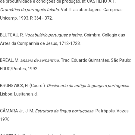
de produtividade e condições de produção. In: CASTILHO, A.T.
Gramática do português falado.
Vol. III: as abordagens. Campinas:
Unicamp, 1993. P. 364 - 372.
BLUTEAU, R.
Vocabulário portuguez e latino.
Coimbra: Collegio das
Artes da Companhia de Jesus, 1712-1728.
BRÉAL, M.
Ensaio de semântica.
Trad. Eduardo Guimarães. São Paulo:
EDUC/Pontes, 1992.
BRUNSWICK, H. (Coord.).
Diccionario da antiga linguagem portuguesa.
Lisboa: Lusitana s.d..
CÂMARA Jr., J. M.
Estrutura da língua portuguesa.
Petrópolis: Vozes,
1970.