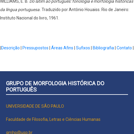
WILLIAMS, E. B.
Do latim ao português: fonologia e morfologia históricas
da língua portuguesa.
Traduzido por Antônio Houaiss. Rio de Janeiro:
Instituto Nacional do livro, 1961.
|
Descrição
|
Pressupostos
|
Áreas Afins
|
Sufixos
|
Bibliografia
|
Contato
|
GRUPO DE MORFOLOGIA HISTÓRICA DO
PORTUGUÊS
UNIVERSIDADE DE SÃO PAULO
Faculdade de Filosofia, Letras e Ciências Humanas
gmhp@usp.br