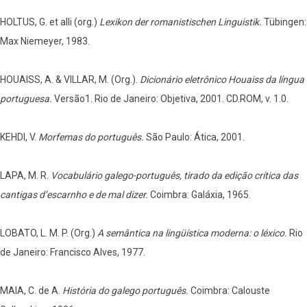
HOLTUS, G. et alli (org.)
Lexikon der romanistischen Linguistik.
Tübingen:
Max Niemeyer, 1983.
HOUAISS, A. & VILLAR, M. (Org.).
Dicionário eletrônico Houaiss da língua
portuguesa.
Versão1. Rio de Janeiro: Objetiva, 2001. CD.ROM, v. 1.0.
KEHDI, V.
Morfemas do português.
São Paulo: Ática, 2001.
LAPA, M. R.
Vocabulário galego-português, tirado da edição crítica das
cantigas d’escarnho e de mal dizer.
Coimbra: Galáxia, 1965.
LOBATO, L. M. P. (Org.)
A semântica na lingüística moderna: o léxico.
Rio
de Janeiro: Francisco Alves, 1977.
MAIA, C. de A.
História do galego português.
Coimbra: Calouste