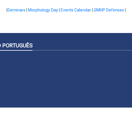
|
Seminars
|
Morphology Day
|
Events Calendar
|
GMHP Defenses
|
O PORTUGUÊS