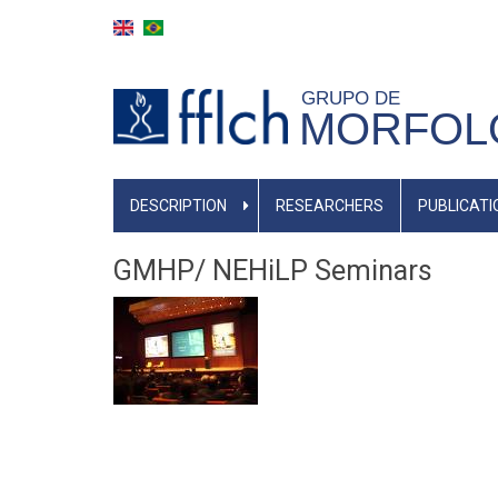
Skip
to
main
GRUPO DE
content
MORFOLO
MAIN
DESCRIPTION
RESEARCHERS
PUBLICATI
NAVIGATION
GMHP/ NEHiLP Seminars