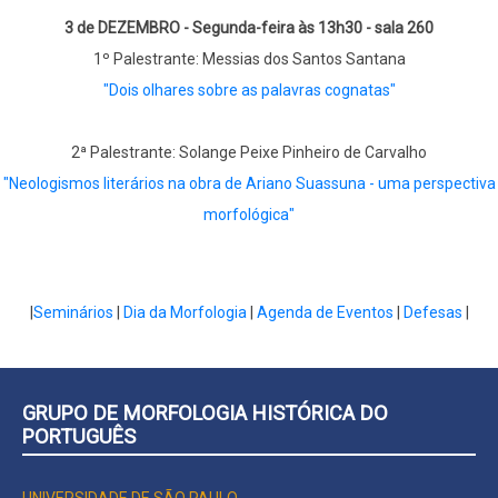
3 de DEZEMBRO - Segunda-feira às 13h30 - sala 260
1º Palestrante: Messias dos Santos Santana
"Dois olhares sobre as palavras cognatas"
2ª Palestrante: Solange Peixe Pinheiro de Carvalho
"Neologismos literários na obra de Ariano Suassuna - uma perspectiva
morfológica"
|
Seminários
|
Dia da Morfologia
|
Agenda de Eventos
|
Defesas
|
GRUPO DE MORFOLOGIA HISTÓRICA DO
PORTUGUÊS
UNIVERSIDADE DE SÃO PAULO